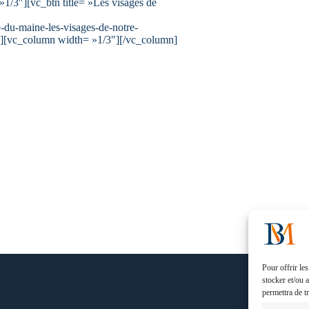
/3″][vc_btn title= »Les visages de
du-maine-les-visages-de-notre-
n][vc_column width= »1/3″][/vc_column]
Pour offrir le
stocker et/ou 
permettra de t