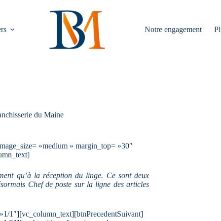
rs
Notre engagement
Pl
anchisserie du Maine
image_size= »medium » margin_top= »30″
umn_text]
ement qu’à la réception du linge. Ce sont deux
ésormais Chef de poste sur la ligne des articles
»1/1″][vc_column_text][btnPrecedentSuivant]