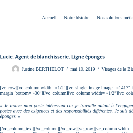
Accueil
Notre histoire
Nos solutions métie
Lucie, Agent de blanchisserie, Ligne éponges
Justine BERTHELOT
mai 10, 2019
Visages de la Bl
[vc_row][vc_column width= »1/2″][vc_single_image image= »1417″ 
margin_bottom= »30″][/vc_column][vc_column width= »1/2″][vc_col
« Je trouve mon poste intéressant car je travaille autant à l’engag
postes avec des exigences et des responsabilités différentes. Je suis d
éponges. »
[/vc_column_text][/vc_column][/vc_row][vc_row][vc_column width= 