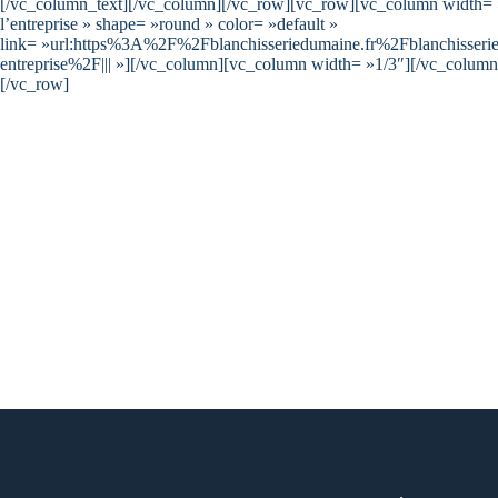
[/vc_column_text][/vc_column][/vc_row][vc_row][vc_column width= »1
l’entreprise » shape= »round » color= »default »
link= »url:https%3A%2F%2Fblanchisseriedumaine.fr%2Fblanchisserie-
entreprise%2F||| »][/vc_column][vc_column width= »1/3″][/vc_colum
[/vc_row]